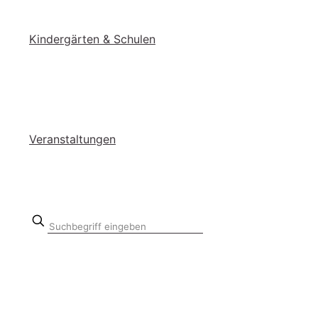
Kin­der­gär­ten & Schu­len
Ver­an­stal­tun­gen
Suchbegriff
eingeben