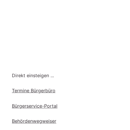
Direkt einsteigen ...
Ter­mi­ne Bür­ger­bü­ro
Bür­ger­ser­vice-Por­tal
Be­hör­den­weg­wei­ser