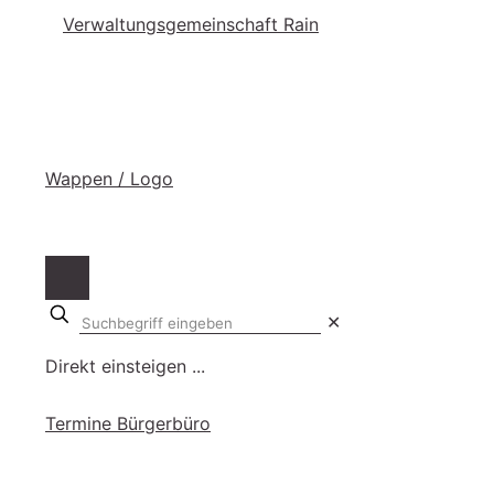
Suchbegriff
✕
eingeben
Direkt einsteigen ...
Ter­mi­ne Bür­ger­bü­ro