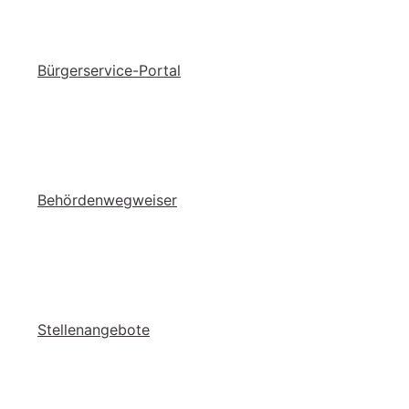
Bür­ger­ser­vice-Por­tal
Be­hör­den­weg­wei­ser
Stel­len­an­ge­bo­te