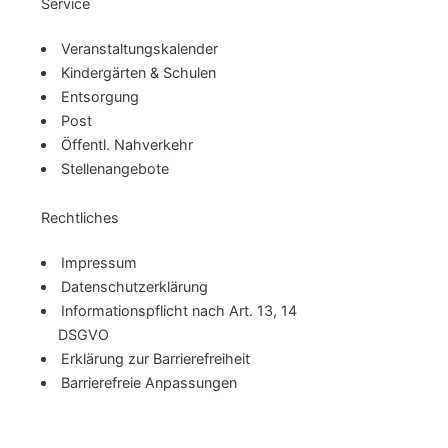
Service
Ver­an­stal­tungs­ka­len­der
Kindergärten & Schulen
Entsorgung
Post
Öffentl. Nahverkehr
Stel­len­an­ge­bo­te
Rechtliches
Impressum
Da­ten­schutz­er­klä­rung
In­for­ma­ti­ons­pflicht nach Art. 13, 14
DSGVO
Erklärung zur Bar­rie­re­frei­heit
Barrierefreie Anpassungen