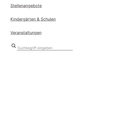
Stel­len­an­ge­bo­te
Kin­der­gär­ten & Schu­len
Ver­an­stal­tun­gen
Suchbegriff
eingeben