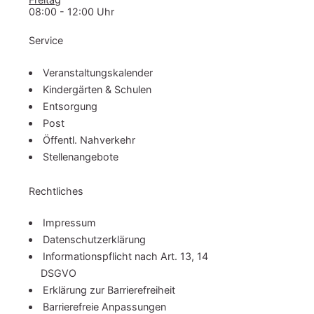
08:00 - 12:00 Uhr
Service
Ver­an­stal­tungs­ka­len­der
Kindergärten & Schulen
Entsorgung
Post
Öffentl. Nahverkehr
Stel­len­an­ge­bo­te
Rechtliches
Impressum
Da­ten­schutz­er­klä­rung
In­for­ma­ti­ons­pflicht nach Art. 13, 14
DSGVO
Erklärung zur Bar­rie­re­frei­heit
Barrierefreie Anpassungen