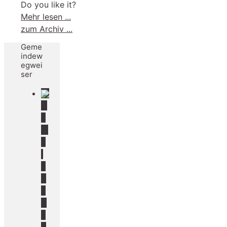
Do you like it?
-
Mehr lesen ...
Ferienzeit
zum Archiv ...
ist
Geme
Reisezeit
indew
–
egwei
ser
Reisepass
und
Personalausweis
G
noch
e
gültig?
m
e
i
n
d
e
A
h
o