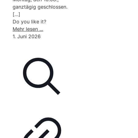
ganztägig geschlossen.
[…]
Do you like it?
-
Mehr lesen ...
Rathaus
1. Juni 2026
der
VG
am
10.08.
ganztägig
geschlossen