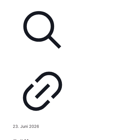
VG
am
10.08.
ganztägig
geschlossen
23. Juni 2026