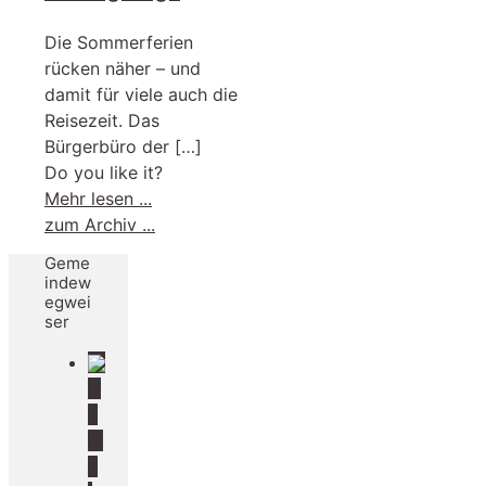
Die Sommerferien
rücken näher – und
damit für viele auch die
Reisezeit. Das
Bürgerbüro der
[…]
Do you like it?
-
Mehr lesen ...
Ferienzeit
zum Archiv ...
ist
Geme
Reisezeit
indew
–
egwei
ser
Reisepass
und
Personalausweis
G
noch
e
gültig?
m
e