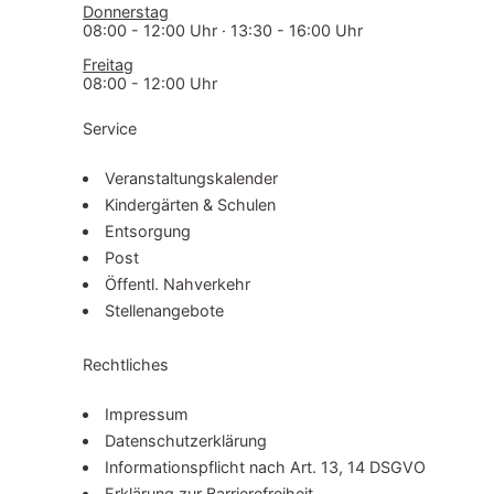
Donnerstag
08:00 - 12:00 Uhr · 13:30 - 16:00 Uhr
Freitag
08:00 - 12:00 Uhr
Service
Ver­an­stal­tungs­ka­len­der
Kindergärten & Schulen
Entsorgung
Post
Öffentl. Nahverkehr
Stel­len­an­ge­bo­te
Rechtliches
Impressum
Da­ten­schutz­er­klä­rung
In­for­ma­ti­ons­pflicht nach Art. 13, 14 DSGVO
Erklärung zur Bar­rie­re­frei­heit