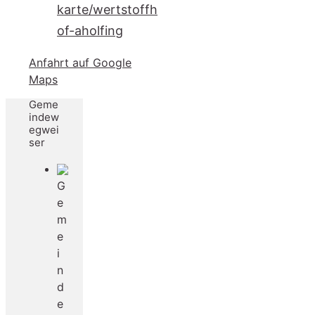
karte/wertstoffh
of-aholfing
Anfahrt auf Google
Maps
Geme
indew
egwei
ser
G
e
m
e
i
n
d
e