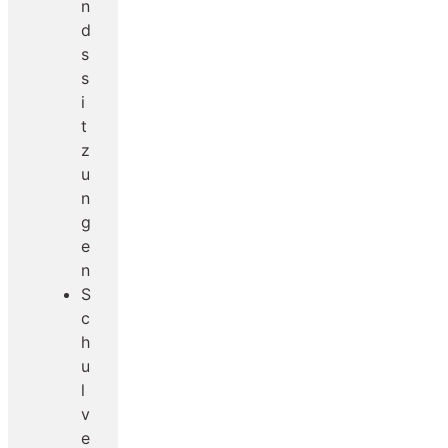
n
d
s
s
i
t
z
u
n
g
e
n
S
c
h
u
l
v
e