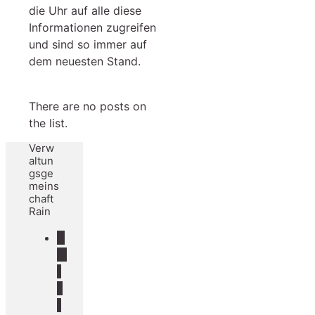
die Uhr auf alle diese
Informationen zugreifen
und sind so immer auf
dem neuesten Stand.
There are no posts on
the list.
Verw
altun
gsge
meins
chaft
Rain
A
m
t
s
t