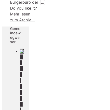
Bürgerbüro der
[…]
Do you like it?
-
Mehr lesen ...
Ferienzeit
zum Archiv ...
ist
Geme
Reisezeit
indew
–
egwei
ser
Reisepass
und
Personalausweis
G
noch
e
gültig?
m
e
i
n
d
e
A
t