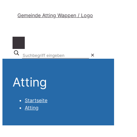
Suchbegriff
✕
eingeben
Atting
Startseite
Atting