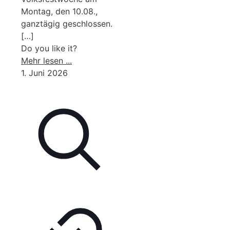
Montag, den 10.08.,
ganztägig geschlossen.
[…]
Do you like it?
-
Mehr lesen ...
Rathaus
1. Juni 2026
der
VG
am
10.08.
ganztägig
geschlossen