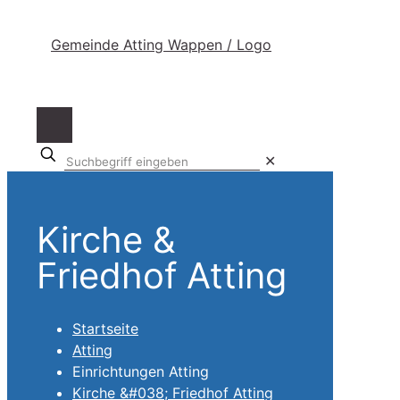
Suchbegriff
✕
eingeben
Kirche &
Friedhof Atting
Startseite
Atting
Einrichtungen Atting
Kirche &#038; Friedhof Atting