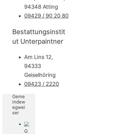
94348 Atting
09429 / 90 20 80
Bestattungsinstit
ut Unterpaintner
Am Lins 12,
94333
Geiselhöring
09423 / 2220
Geme
indew
egwei
ser
G