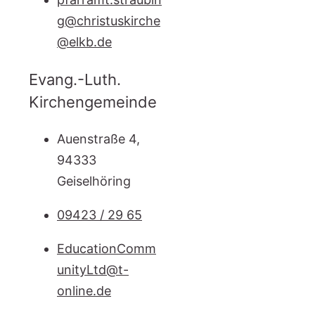
g@christuskirche
@elkb.de
Evang.-Luth.
Kirchengemeinde
Auenstraße 4,
94333
Geiselhöring
09423 / 29 65
EducationComm
unityLtd@t-
online.de