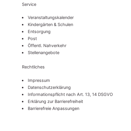
Service
Ver­an­stal­tungs­ka­len­der
Kindergärten & Schulen
Entsorgung
Post
Öffentl. Nahverkehr
Stel­len­an­ge­bo­te
Rechtliches
Impressum
Da­ten­schutz­er­klä­rung
In­for­ma­ti­ons­pflicht nach Art. 13, 14 DSGVO
Erklärung zur Bar­rie­re­frei­heit
Barrierefreie Anpassungen