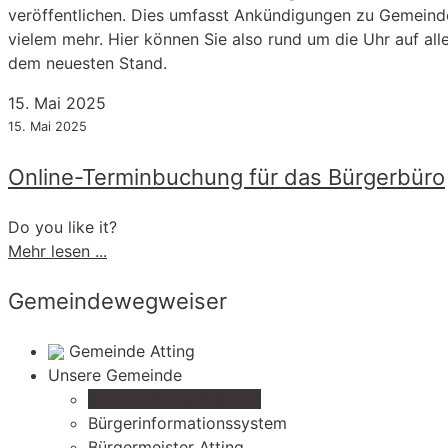
veröffentlichen. Dies umfasst Ankündigungen zu Gemeinde
vielem mehr. Hier können Sie also rund um die Uhr auf all
dem neuesten Stand.
15. Mai 2025
15. Mai 2025
Online-Terminbuchung für das Bürgerbüro
Do you like it?
-
Mehr lesen ...
Online-
Gemeindewegweiser
Terminbuchung
für
das
Gemeinde Atting
Bürgerbüro
Unsere Gemeinde
Amtstafel online Atting
Bürgerinformationssystem
Bürgermeister Atting