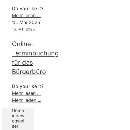
auf
Do you like it?
weiteres
-
Mehr lesen ...
verschoben!
Bürgerservie-
15. Mai 2025
Portal
15. Mai 2025
Online-
Terminbuchung
für das
Bürgerbüro
Do you like it?
-
Mehr lesen ...
Online-
Mehr laden ...
Terminbuchung
Geme
für
indew
das
egwei
ser
Bürgerbüro