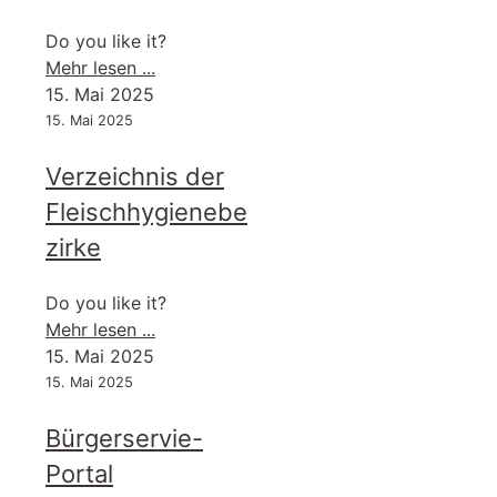
Do you like it?
-
Mehr lesen ...
Sperrung
15. Mai 2025
des
15. Mai 2025
Mühlwegs
Verzeichnis der
in
Perkam
Fleischhygienebe
wg.
zirke
Arbeiten
an
Do you like it?
der
-
Mehr lesen ...
Eisenbahnbrücke
Verzeichnis
15. Mai 2025
am
der
15. Mai 2025
13.
Fleischhygienebezirke
und
Bürgerservie-
14.07.2026
–
Portal
bis